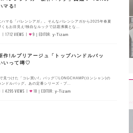
ハマる!
にハマる「バレンシアガ」。そんなバレンシアガから2025年春夏
くもお目見え!独自なルックで話題沸騰とな...
1
1712 VIEWS
9
EDITOR:
y-Tizam
新作!ルプリアージュ「トップハンドルバッ
いいって噂♡
作で見つけた「コレ買い!」バッグ♡LONGCHAMP(ロンシャン)の
ンドルバッグ。あの定番シリーズ・プ...
3
4295 VIEWS
18
EDITOR:
y-Tizam