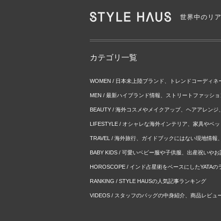
世界中のリ
カテゴリ一覧
WOMEN / 日本未上陸ブランド、トレンドコーディ
MEN / 最新ハイブランド情報、ストリートファッシ
BEAUTY / 海外コスメやメイクアップ、ヘアアレン
LIFESTYLE / オシャレな海外インテリア、家具や
TRAVEL / 海外旅行、ガイドブックにはない現地情
BABY KIDS / 可愛いベビー服や子供服、出産祝い
HOROSCOPE / インド占星術をベースにしたYATA
RANKING / STYLE HAUSの人気記事ランキング
VIDEOS / スタッフのバッグの中身紹介、商品レビュ