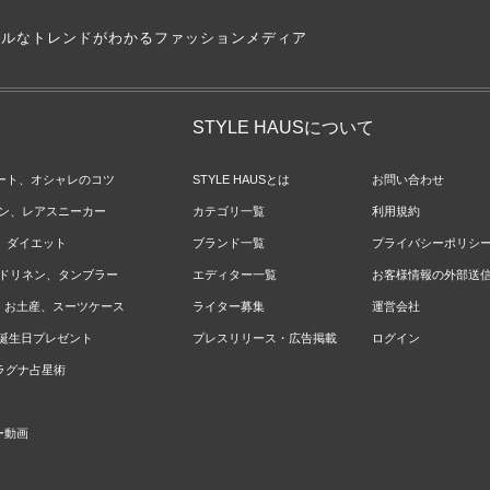
アルなトレンドがわかるファッションメディア
STYLE HAUSについて
ネート、オシャレのコツ
STYLE HAUSとは
お問い合わせ
ョン、レアスニーカー
カテゴリ一覧
利用規約
ジ、ダイエット
ブランド一覧
プライバシーポリシ
ベッドリネン、タンブラー
エディター一覧
お客様情報の外部送
報、お土産、スーツケース
ライター募集
運営会社
やお誕生日プレゼント
プレスリリース・広告掲載
ログイン
のラグナ占星術
ー動画