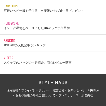
BABY KIDS
可愛いベビー服や子供服、出産祝いやお誕生日プレゼント
HOROSCOPE
インド占星術をベースにしたYATAのラグナ占星術
RANKING
STYLE HAUSの人気記事ランキング
VIDEOS
スタッフのバッグの中身紹介、商品レビュー動画
採用情報
プライバシーポリシー
運営会社
お問い合わせ
利用規約
お客様情報の外部送信について
プレスリリース・広告掲載