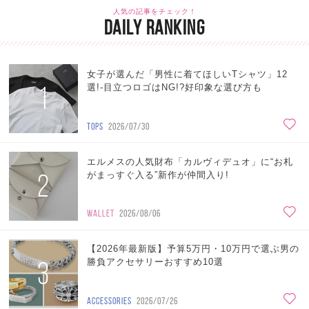
人気の記事をチェック！
DAILY RANKING
女子が選んだ「男性に着てほしいTシャツ」12
1
選!-目立つロゴはNG!?好印象な選び方も
TOPS
2026/07/30
エルメスの人気財布「カルヴィデュオ」に“お札
2
がまっすぐ入る”新作が仲間入り!
WALLET
2026/08/06
【2026年最新版】予算5万円・10万円で選ぶ男の
3
勝負アクセサリーおすすめ10選
ACCESSORIES
2026/07/26