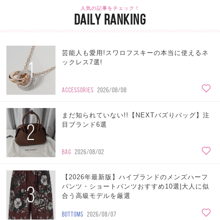
人気の記事をチェック！
DAILY RANKING
芸能人も愛用!スワロフスキーの本当に使えるネ
1
ックレス7選!
ACCESSORIES
2026/08/08
まだ知られていない!!【NEXTバズりバッグ】注
2
目ブランド6選
BAG
2026/08/02
【2026年最新版】ハイブランドのメンズハーフ
3
パンツ・ショートパンツおすすめ10選|大人に似
合う高級モデルを厳選
BOTTOMS
2026/08/07