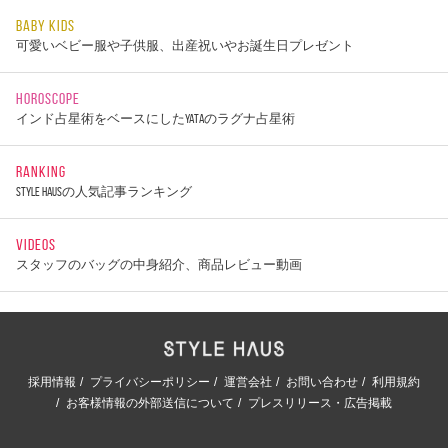
BABY KIDS
可愛いベビー服や子供服、出産祝いやお誕生日プレゼント
HOROSCOPE
インド占星術をベースにしたYATAのラグナ占星術
RANKING
STYLE HAUSの人気記事ランキング
VIDEOS
スタッフのバッグの中身紹介、商品レビュー動画
採用情報
プライバシーポリシー
運営会社
お問い合わせ
利用規約
お客様情報の外部送信について
プレスリリース・広告掲載