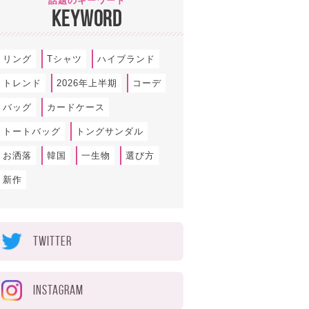
話題のキーワード
KEYWORD
リング
Tシャツ
ハイブランド
トレンド
2026年上半期
コーデ
バッグ
カードケース
トートバッグ
トングサンダル
お洒落
韓国
一生物
選び方
新作
TWITTER
INSTAGRAM