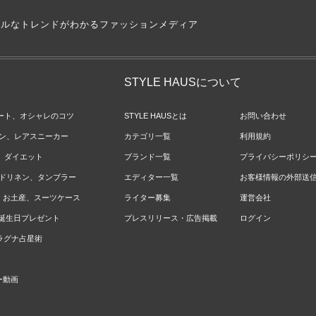
アルなトレンドがわかるファッションメディア
STYLE HAUSについて
ネート、オシャレのコツ
STYLE HAUSとは
お問い合わせ
ョン、レアスニーカー
カテゴリ一覧
利用規約
ジ、ダイエット
ブランド一覧
プライバシーポリシ
ベッドリネン、タンブラー
エディター一覧
お客様情報の外部送
報、お土産、スーツケース
ライター募集
運営会社
やお誕生日プレゼント
プレスリリース・広告掲載
ログイン
のラグナ占星術
ー動画