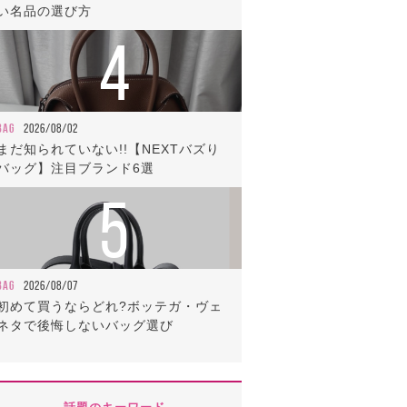
い名品の選び方
4
BAG
2026/08/02
まだ知られていない!!【NEXTバズり
バッグ】注目ブランド6選
5
BAG
2026/08/07
初めて買うならどれ?ボッテガ・ヴェ
ネタで後悔しないバッグ選び