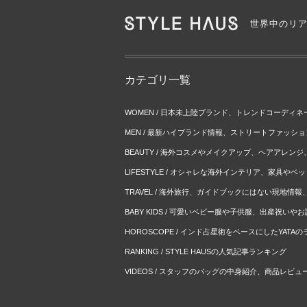
世界中のリ
カテゴリ一覧
WOMEN / 日本未上陸ブランド、トレンドコーディ
MEN / 最新ハイブランド情報、ストリートファッシ
BEAUTY / 海外コスメやメイクアップ、ヘアアレン
LIFESTYLE / オシャレな海外インテリア、家具や
TRAVEL / 海外旅行、ガイドブックにはない現地情
BABY KIDS / 可愛いベビー服や子供服、出産祝い
HOROSCOPE / インド占星術をベースにしたYATA
RANKING / STYLE HAUSの人気記事ランキング
VIDEOS / スタッフのバッグの中身紹介、商品レビュ