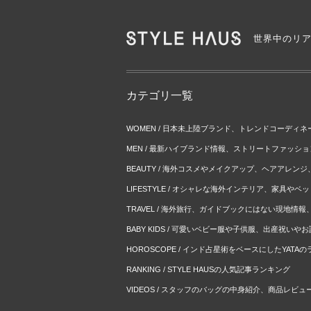
世界中のリ
カテゴリ一覧
WOMEN / 日本未上陸ブランド、トレンドコーディ
MEN / 最新ハイブランド情報、ストリートファッシ
BEAUTY / 海外コスメやメイクアップ、ヘアアレン
LIFESTYLE / オシャレな海外インテリア、家具や
TRAVEL / 海外旅行、ガイドブックにはない現地情
BABY KIDS / 可愛いベビー服や子供服、出産祝い
HOROSCOPE / インド占星術をベースにしたYATA
RANKING / STYLE HAUSの人気記事ランキング
VIDEOS / スタッフのバッグの中身紹介、商品レビュ