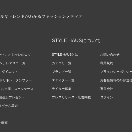
アルなトレンドがわかるファッションメディア
STYLE HAUSについて
ネート、オシャレのコツ
STYLE HAUSとは
お問い合わせ
ョン、レアスニーカー
カテゴリ一覧
利用規約
ジ、ダイエット
ブランド一覧
プライバシーポリシ
ベッドリネン、タンブラー
エディター一覧
お客様情報の外部送
報、お土産、スーツケース
ライター募集
運営会社
やお誕生日プレゼント
プレスリリース・広告掲載
ログイン
のラグナ占星術
ー動画