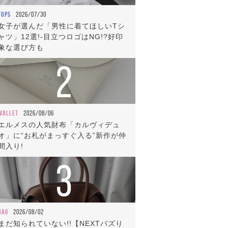
TOPS
2026/07/30
女子が選んだ「男性に着てほしいTシ
ャツ」12選!-目立つロゴはNG!?好印
象な選び方も
2
WALLET
2026/08/06
エルメスの人気財布「カルヴィデュ
オ」に“お札がまっすぐ入る”新作が仲
間入り!
3
BAG
2026/08/02
まだ知られていない!!【NEXTバズり