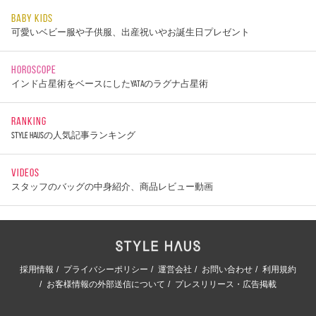
BABY KIDS
可愛いベビー服や子供服、出産祝いやお誕生日プレゼント
HOROSCOPE
インド占星術をベースにしたYATAのラグナ占星術
RANKING
STYLE HAUSの人気記事ランキング
VIDEOS
スタッフのバッグの中身紹介、商品レビュー動画
採用情報
プライバシーポリシー
運営会社
お問い合わせ
利用規約
お客様情報の外部送信について
プレスリリース・広告掲載