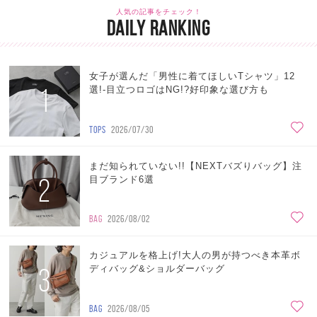
人気の記事をチェック！
DAILY RANKING
女子が選んだ「男性に着てほしいTシャツ」12
1
選!-目立つロゴはNG!?好印象な選び方も
TOPS
2026/07/30
まだ知られていない!!【NEXTバズりバッグ】注
2
目ブランド6選
BAG
2026/08/02
カジュアルを格上げ!大人の男が持つべき本革ボ
3
ディバッグ&ショルダーバッグ
BAG
2026/08/05