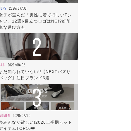
TOPS
2026/07/30
女子が選んだ「男性に着てほしいTシ
ャツ」12選!-目立つロゴはNG!?好印
象な選び方も
2
BAG
2026/08/02
まだ知られていない!!【NEXTバズり
バッグ】注目ブランド6選
3
WOMEN
2026/07/30
今みんなが欲しい!2026上半期ヒット
アイテムTOP10👑