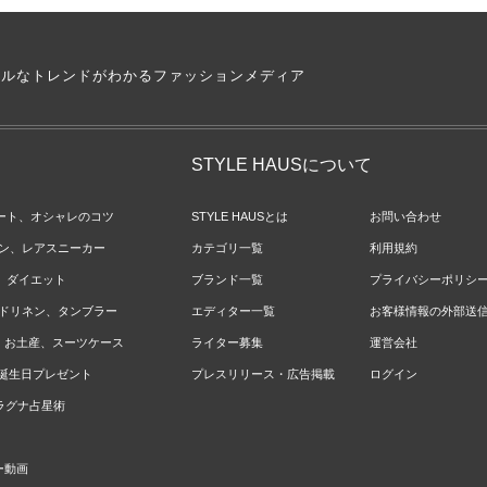
アルなトレンドがわかるファッションメディア
STYLE HAUSについて
ネート、オシャレのコツ
STYLE HAUSとは
お問い合わせ
ョン、レアスニーカー
カテゴリ一覧
利用規約
ジ、ダイエット
ブランド一覧
プライバシーポリシ
ベッドリネン、タンブラー
エディター一覧
お客様情報の外部送
報、お土産、スーツケース
ライター募集
運営会社
やお誕生日プレゼント
プレスリリース・広告掲載
ログイン
のラグナ占星術
ー動画