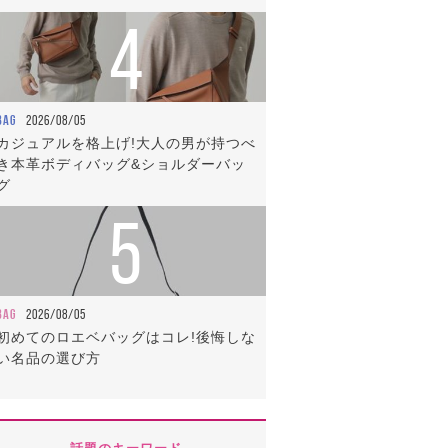
4
BAG
2026/08/05
カジュアルを格上げ!大人の男が持つべ
き本革ボディバッグ&ショルダーバッ
グ
5
BAG
2026/08/05
初めてのロエベバッグはコレ!後悔しな
い名品の選び方