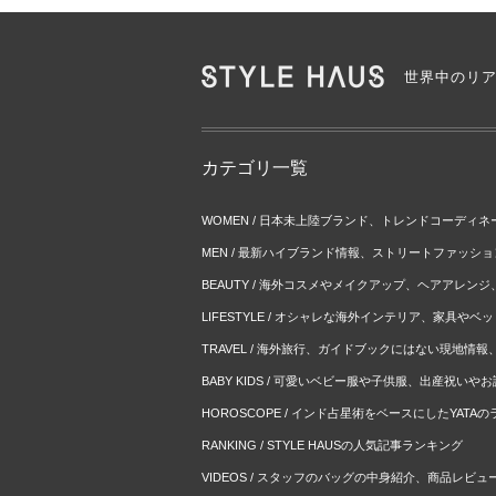
世界中のリ
カテゴリ一覧
WOMEN / 日本未上陸ブランド、トレンドコーディ
MEN / 最新ハイブランド情報、ストリートファッシ
BEAUTY / 海外コスメやメイクアップ、ヘアアレン
LIFESTYLE / オシャレな海外インテリア、家具や
TRAVEL / 海外旅行、ガイドブックにはない現地情
BABY KIDS / 可愛いベビー服や子供服、出産祝い
HOROSCOPE / インド占星術をベースにしたYATA
RANKING / STYLE HAUSの人気記事ランキング
VIDEOS / スタッフのバッグの中身紹介、商品レビュ