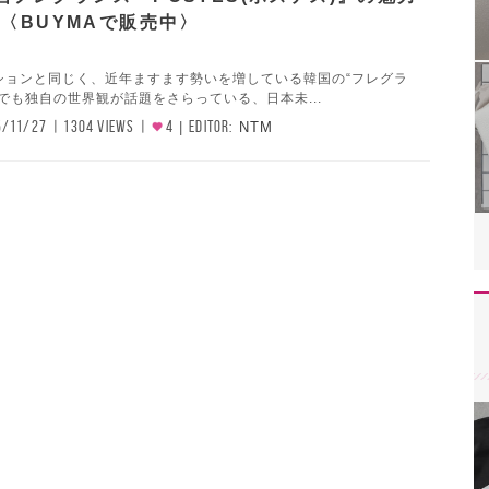
!〈BUYMAで販売中〉
ションと同じく、近年ますます勢いを増している韓国の“フレグラ
でも独自の世界観が話題をさらっている、日本未...
5/11/27
1304 VIEWS
4
EDITOR:
NTM