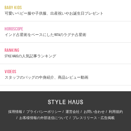
BABY KIDS
可愛いベビー服や子供服、出産祝いやお誕生日プレゼント
HOROSCOPE
インド占星術をベースにしたYATAのラグナ占星術
RANKING
STYLE HAUSの人気記事ランキング
VIDEOS
スタッフのバッグの中身紹介、商品レビュー動画
採用情報
プライバシーポリシー
運営会社
お問い合わせ
利用規約
お客様情報の外部送信について
プレスリリース・広告掲載