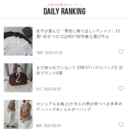
人気の記事をチェック！
DAILY RANKING
女子が選んだ「男性に着てほしいTシャツ」12
1
選!-目立つロゴはNG!?好印象な選び方も
TOPS
2026/07/30
まだ知られていない!!【NEXTバズりバッグ】注
2
目ブランド6選
BAG
2026/08/02
カジュアルを格上げ!大人の男が持つべき本革ボ
3
ディバッグ&ショルダーバッグ
BAG
2026/08/05