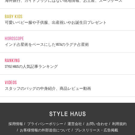
海外旅行、ガイドブックにはない現地情報、お土産、スーツケース
BABY KIDS
可愛いベビー服や子供服、出産祝いやお誕生日プレゼント
HOROSCOPE
インド占星術をベースにしたYATAのラグナ占星術
RANKING
STYLE HAUSの人気記事ランキング
VIDEOS
スタッフのバッグの中身紹介、商品レビュー動画
採用情報
プライバシーポリシー
運営会社
お問い合わせ
利用規約
お客様情報の外部送信について
プレスリリース・広告掲載