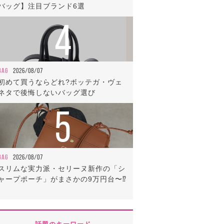
バッグ】注目ブランド6選
4
BAG
2026/08/07
初めて買うならどれ?ボッテガ・ヴェ
ネタで後悔しないバッグ選び
5
BAG
2026/08/07
スリムな実力派・セリーヌ新作の「シ
ャープポーチ」がまさかの9万円台〜⁉