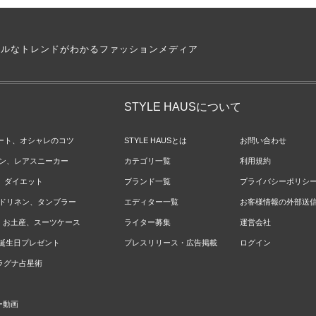
アルなトレンドがわかるファッションメディア
STYLE HAUSについて
ネート、オシャレのコツ
STYLE HAUSとは
お問い合わせ
ョン、レアスニーカー
カテゴリ一覧
利用規約
ジ、ダイエット
ブランド一覧
プライバシーポリシ
ベッドリネン、タンブラー
エディター一覧
お客様情報の外部送
報、お土産、スーツケース
ライター募集
運営会社
やお誕生日プレゼント
プレスリリース・広告掲載
ログイン
のラグナ占星術
ー動画