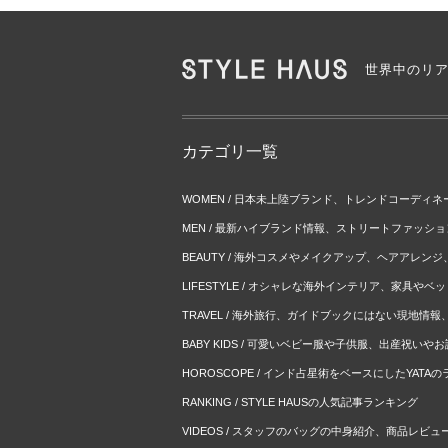
世界中のリ
カテゴリ一覧
WOMEN / 日本未上陸ブランド、トレンドコーディ
MEN / 最新ハイブランド情報、ストリートファッシ
BEAUTY / 海外コスメやメイクアップ、ヘアアレン
LIFESTYLE / オシャレな海外インテリア、家具や
TRAVEL / 海外旅行、ガイドブックにはない現地情
BABY KIDS / 可愛いベビー服や子供服、出産祝い
HOROSCOPE / インド占星術をベースにしたYATA
RANKING / STYLE HAUSの人気記事ランキング
VIDEOS / スタッフのバッグの中身紹介、商品レビュ