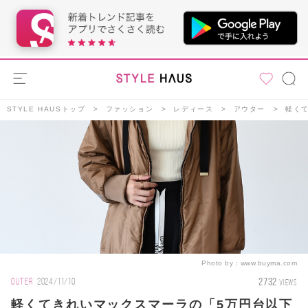
STYLE HAUSトップ
ファッション
レディース
アウター
軽く
Photo by：
www.buyma.com
2732
OUTER
2024/11/10
VIEWS
軽くてきれいマックスマーラの「5万円台以下