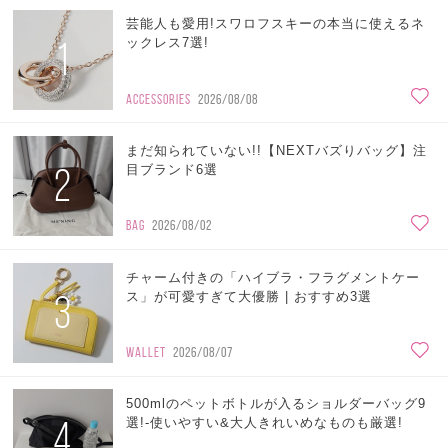
芸能人も愛用!スワロフスキーの本当に使えるネ
1
ックレス7選!
ACCESSORIES
2026/08/08
まだ知られていない!!【NEXTバズりバッグ】注
2
目ブランド6選
BAG
2026/08/02
チャーム付きの「ハイブラ・フラグメントケー
3
ス」が可愛すぎて大優勝 | おすすめ3選
WALLET
2026/08/07
500mlのペットボトルが入るショルダーバッグ9
4
選!-使いやすい&大人きれいめなものも厳選!