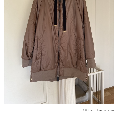
出典：
www.buyma.com