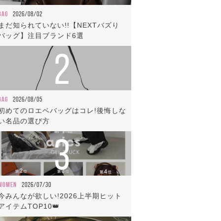
BAG
2026/08/02
まだ知られていない!!【NEXTバズり
バッグ】注目ブランド6選
2
BAG
2026/08/05
初めてのロエベバッグはコレ!後悔しな
い名品の選び方
3
WOMEN
2026/07/30
今みんなが欲しい!2026上半期ヒット
アイテムTOP10👑