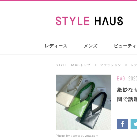
レディース
メンズ
ビューティ
STYLE HAUSトップ
ファッション
レ
BAG
202
絶妙な
間で話
Photo by：
www.buyma.com