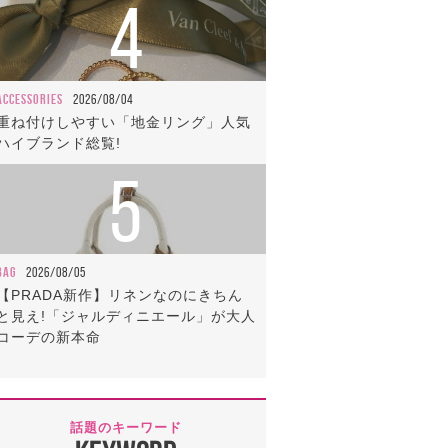
4
ACCESSORIES
2026/08/04
重ね付けしやすい「地金リング」人気
ハイブランド総覧!
5
BAG
2026/08/05
【PRADA新作】リネンなのにきちん
と見え!「ジャルディニエール」が大人
コーデの新本命
話題のキーワード