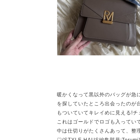
暖かくなって黒以外のバッグが急
を探していたところ出会ったのが台湾
もついていてキレイめに見える!
これはゴールドでロゴも入ってい
中は仕切りがたくさんあって、整
♡(STYLE HAUS編集部員:Terumi