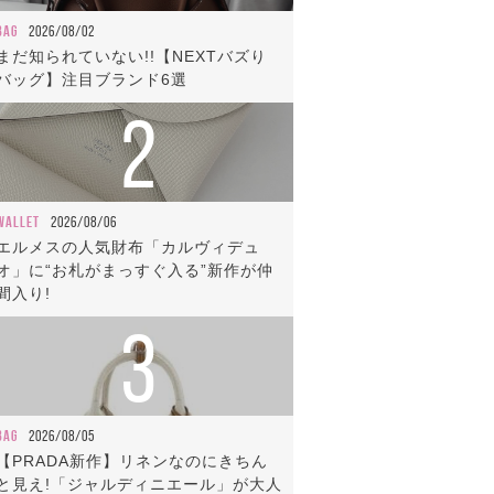
BAG
2026/08/02
まだ知られていない!!【NEXTバズり
バッグ】注目ブランド6選
2
WALLET
2026/08/06
エルメスの人気財布「カルヴィデュ
オ」に“お札がまっすぐ入る”新作が仲
間入り!
3
BAG
2026/08/05
【PRADA新作】リネンなのにきちん
と見え!「ジャルディニエール」が大人