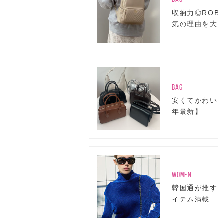
収納力◎ROB
気の理由を大
BAG
安くてかわい
年最新】
WOMEN
韓国通が推す
イテム満載