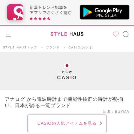
STYLE HAUSトップ
ブランド
CASIO(カシオ)
カシオ
CASIO
アナログ から電波時計まで機能性抜群の時計が勢揃
い、日本が誇る一流ブランド
出典：BUYMA
CASIOの人気アイテムを見る