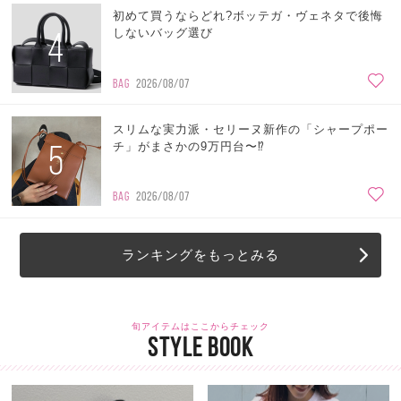
初めて買うならどれ?ボッテガ・ヴェネタで後悔
4
しないバッグ選び
BAG
2026/08/07
スリムな実力派・セリーヌ新作の「シャープポー
5
チ」がまさかの9万円台〜⁉
BAG
2026/08/07
ランキングをもっとみる
旬アイテムはここからチェック
STYLE BOOK