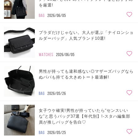
を厳選!
BAG
2026/06/05
プラダだけじゃない。大人が選ぶ「ナイロンショ
ルダーバッグ」人気ブランド10選!
WATCHES
2026/06/05
男性が持っても違和感ない◎マザーズバッグなら
ぬパパも持てる大きめトート最適解!
BAG
2026/05/26
女子ウケ確実!男性が持っていたら“センスいい
な”と思うバッグ37選【年代別】!-スタハ編集部
員が推しバッグを告白♡
BAG
2026/05/25