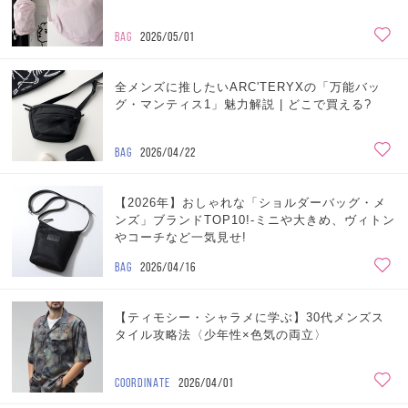
BAG
2026/05/01
全メンズに推したいARC'TERYXの「万能バッ
グ・マンティス1」魅力解説 | どこで買える?
BAG
2026/04/22
【2026年】おしゃれな「ショルダーバッグ・メ
ンズ」ブランドTOP10!-ミニや大きめ、ヴィトン
やコーチなど一気見せ!
BAG
2026/04/16
【ティモシー・シャラメに学ぶ】30代メンズス
タイル攻略法〈少年性×色気の両立〉
COORDINATE
2026/04/01