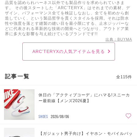
品質を認められハーネス以外でも製品作りを求められていきま
す。 その後スタートした「ARC’TERYX」はそれまでの素材、デ
ザイン、パフォーマンス全てを検証しなおし、全てを初めから創
造していく、という製品哲学を貫くスタイルを採用。それは防水
性や強度を落とす縫製の縫い目を最小限にする、止水ジッパーな
どに代表される革新的な技術の開発へとつながり、アウトドア業
界に多大な影響を与え続けているブランドです!!
出典：BUYMA
ARC'TERYXの人気アイテムを見る
記事一覧
全115件
休日の「アクティブコーデ」にハマる!スニーカ
ー最前線【メンズ2026夏】
SHOES
2026/08/06
【ガジェット男子向け】イヤホン・モバイルバッ