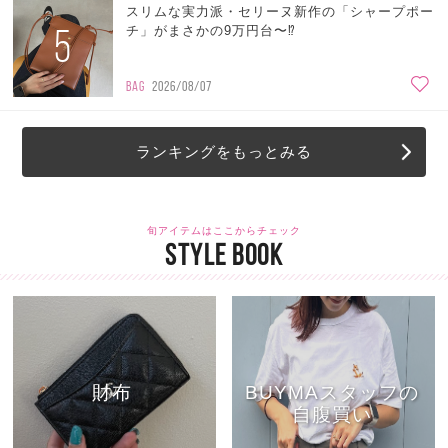
スリムな実力派・セリーヌ新作の「シャープポー
5
チ」がまさかの9万円台〜⁉
BAG
2026/08/07
ランキングをもっとみる
旬アイテムはここからチェック
STYLE BOOK
財布
BUYMAスタッフの
自腹買い