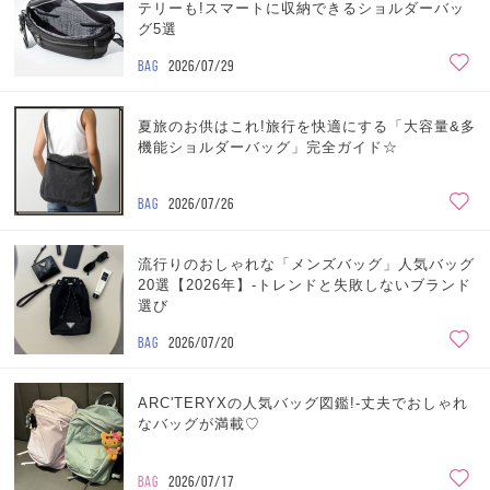
テリーも!スマートに収納できるショルダーバッ
グ5選
BAG
2026/07/29
夏旅のお供はこれ!旅行を快適にする「大容量&多
機能ショルダーバッグ」完全ガイド☆
BAG
2026/07/26
流行りのおしゃれな「メンズバッグ」人気バッグ
20選【2026年】-トレンドと失敗しないブランド
選び
BAG
2026/07/20
ARC'TERYXの人気バッグ図鑑!-丈夫でおしゃれ
なバッグが満載♡
BAG
2026/07/17