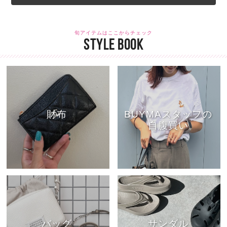
旬アイテムはここからチェック
STYLE BOOK
財布
BUYMAスタッフの
自腹買い
バッグ
サンダル