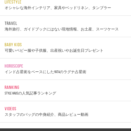
LIFESTYLE
オシャレな海外インテリア、家具やベッドリネン、タンブラー
TRAVEL
海外旅行、ガイドブックにはない現地情報、お土産、スーツケース
BABY KIDS
可愛いベビー服や子供服、出産祝いやお誕生日プレゼント
HOROSCOPE
インド占星術をベースにしたYATAのラグナ占星術
RANKING
STYLE HAUSの人気記事ランキング
VIDEOS
スタッフのバッグの中身紹介、商品レビュー動画