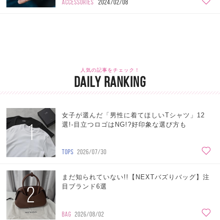
ACCESSORIES
2024/02/08
人気の記事をチェック！
DAILY RANKING
女子が選んだ「男性に着てほしいTシャツ」12
1
選!-目立つロゴはNG!?好印象な選び方も
TOPS
2026/07/30
まだ知られていない!!【NEXTバズりバッグ】注
2
目ブランド6選
BAG
2026/08/02