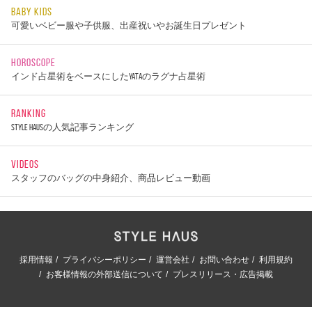
BABY KIDS
可愛いベビー服や子供服、出産祝いやお誕生日プレゼント
HOROSCOPE
インド占星術をベースにしたYATAのラグナ占星術
RANKING
STYLE HAUSの人気記事ランキング
VIDEOS
スタッフのバッグの中身紹介、商品レビュー動画
採用情報
プライバシーポリシー
運営会社
お問い合わせ
利用規約
お客様情報の外部送信について
プレスリリース・広告掲載