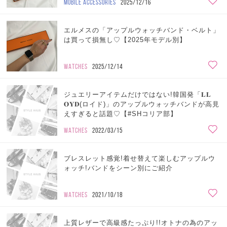
MOBILE ACCESSORIES
2025/12/16
エルメスの「アップルウォッチバンド・ベルト」
は買って損無し♡【2025年モデル別】
WATCHES
2025/12/14
ジュエリーアイテムだけではない!韓国発「𝐋𝐋
𝐎𝐘𝐃(ロイド)」のアップルウォッチバンドが高見
えすぎると話題♡【#SHコリア部】
WATCHES
2022/03/15
ブレスレット感覚!着せ替えて楽しむアップルウ
ォッチ!バンドをシーン別にご紹介
WATCHES
2021/10/18
上質レザーで高級感たっぷり!!オトナの為のアッ