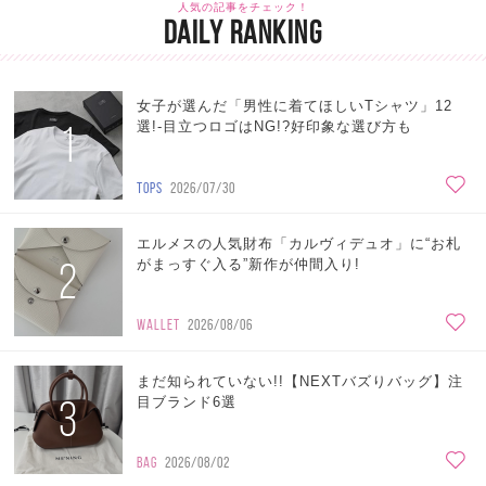
人気の記事をチェック！
DAILY RANKING
女子が選んだ「男性に着てほしいTシャツ」12
1
選!-目立つロゴはNG!?好印象な選び方も
TOPS
2026/07/30
エルメスの人気財布「カルヴィデュオ」に“お札
2
がまっすぐ入る”新作が仲間入り!
WALLET
2026/08/06
まだ知られていない!!【NEXTバズりバッグ】注
3
目ブランド6選
BAG
2026/08/02