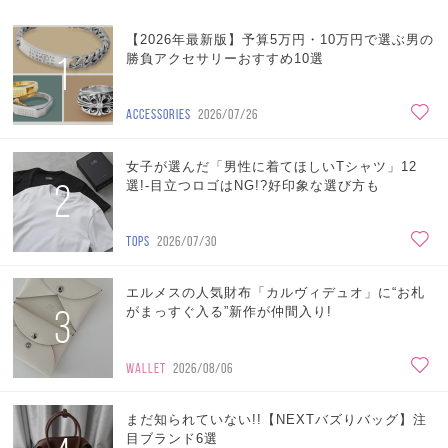
【2026年最新版】予算5万円・10万円で選ぶ男の
1
勝負アクセサリーおすすめ10選
ACCESSORIES
2026/07/26
女子が選んだ「男性に着てほしいTシャツ」12
2
選!-目立つロゴはNG!?好印象な選び方も
TOPS
2026/07/30
エルメスの人気財布「カルヴィデュオ」に“お札
3
がまっすぐ入る”新作が仲間入り!
WALLET
2026/08/06
まだ知られていない!!【NEXTバズりバッグ】注
目ブランド6選