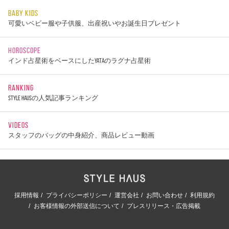
BABY KIDS
可愛いベビー服や子供服、出産祝いやお誕生日プレゼント
HOROSCOPE
インド占星術をベースにしたYATAのラグナ占星術
RANKING
STYLE HAUSの人気記事ランキング
VIDEOS
スタッフのバッグの中身紹介、商品レビュー動画
採用情報
プライバシーポリシー
運営会社
お問い合わせ
利用規約
お客様情報の外部送信について
プレスリリース・広告掲載