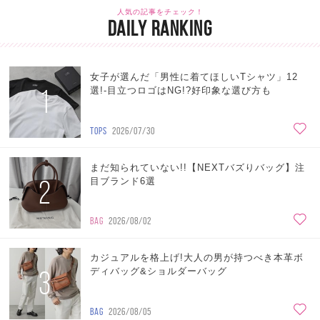
人気の記事をチェック！
DAILY RANKING
女子が選んだ「男性に着てほしいTシャツ」12
1
選!-目立つロゴはNG!?好印象な選び方も
TOPS
2026/07/30
まだ知られていない!!【NEXTバズりバッグ】注
2
目ブランド6選
BAG
2026/08/02
カジュアルを格上げ!大人の男が持つべき本革ボ
3
ディバッグ&ショルダーバッグ
BAG
2026/08/05