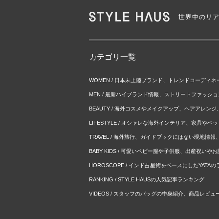
世界中のリ
カテゴリ一覧
WOMEN / 日本未上陸ブランド、トレンドコーディ
MEN / 最新ハイブランド情報、ストリートファッシ
BEAUTY / 海外コスメやメイクアップ、ヘアアレン
LIFESTYLE / オシャレな海外インテリア、家具や
TRAVEL / 海外旅行、ガイドブックにはない現地情
BABY KIDS / 可愛いベビー服や子供服、出産祝い
HOROSCOPE / インド占星術をベースにしたYATA
RANKING / STYLE HAUSの人気記事ランキング
VIDEOS / スタッフのバッグの中身紹介、商品レビュ