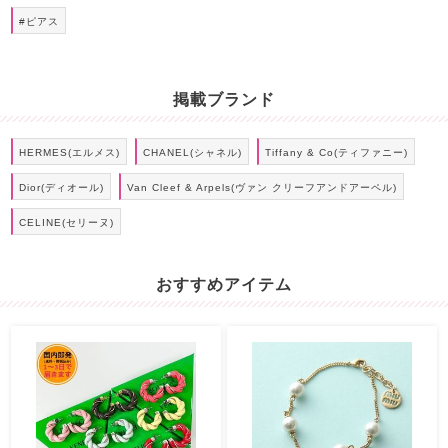
#ピアス
掲載ブランド
HERMES(エルメス)
CHANEL(シャネル)
Tiffany & Co(ティファニー)
Dior(ディオール)
Van Cleef & Arpels(ヴァン クリーフアンドアーペル)
CELINE(セリーヌ)
おすすめアイテム