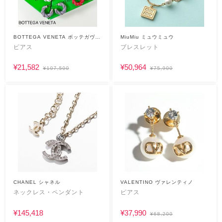
BOTTEGA VENETA ボッテガヴェ
MiuMiu ミュウミュウ
ネタ
ピアス
ブレスレット
¥21,582
¥50,964
¥107,500
¥75,900
CHANEL シャネル
VALENTINO ヴァレンティノ
ネックレス・ペンダント
ピアス
¥145,418
¥37,990
¥68,200