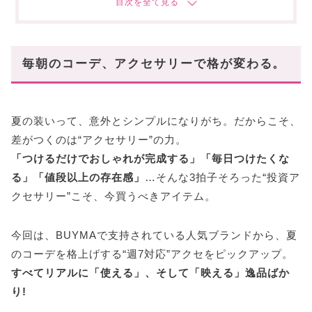
5. Dior(ディオール)
6. CELINE(セリーヌ)
毎朝のコーデ、アクセサリーで格が変わる。
7. Cartier(カルティエ)
スタハ編集部の「推しブランド・ジュエリー」レ
ビュー動画も✓
夏の装いって、意外とシンプルになりがち。だからこそ、
まとめ
差がつくのは“アクセサリー”の力。
「つけるだけでおしゃれが完成する」「毎日つけたくな
る」「値段以上の存在感」
…そんな3拍子そろった“投資ア
クセサリー”こそ、今買うべきアイテム。
今回は、BUYMAで支持されている人気ブランドから、夏
のコーデを格上げする“週7対応”アクセをピックアップ。
すべてリアルに「使える」、そして「映える」逸品ばか
り!