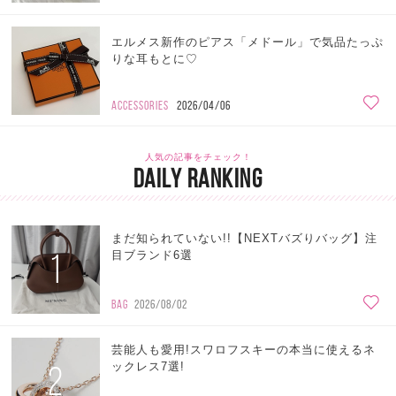
エルメス新作のピアス「メドール」で気品たっぷ
りな耳もとに♡
ACCESSORIES
2026/04/06
人気の記事をチェック！
DAILY RANKING
まだ知られていない!!【NEXTバズりバッグ】注
1
目ブランド6選
BAG
2026/08/02
芸能人も愛用!スワロフスキーの本当に使えるネ
2
ックレス7選!