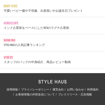
BABY KIDS
可愛いベビー服や子供服、出産祝いやお誕生日プレゼント
HOROSCOPE
インド占星術をベースにしたYATAのラグナ占星術
RANKING
STYLE HAUSの人気記事ランキング
VIDEOS
スタッフのバッグの中身紹介、商品レビュー動画
採用情報
プライバシーポリシー
運営会社
お問い合わせ
利用規約
お客様情報の外部送信について
プレスリリース・広告掲載