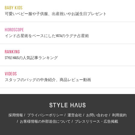
BABY KIDS
可愛いベビー服や子供服、出産祝いやお誕生日プレゼント
HOROSCOPE
インド占星術をベースにしたYATAのラグナ占星術
RANKING
STYLE HAUSの人気記事ランキング
VIDEOS
スタッフのバッグの中身紹介、商品レビュー動画
採用情報
プライバシーポリシー
運営会社
お問い合わせ
利用規約
お客様情報の外部送信について
プレスリリース・広告掲載