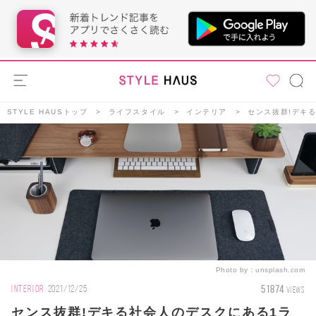
STYLE HAUSトップ
ライフスタイル
インテリア
センス抜群!デキる
Photo by：
unsplash.com
51874
INTERIOR
2021/12/25
VIEWS
センス抜群!デキる社会人のデスクにある1ラ