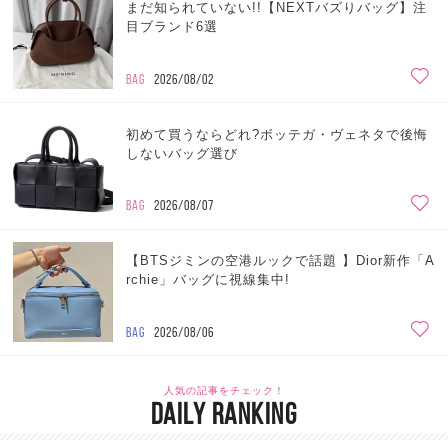
まだ知られていない!!【NEXTバズりバッグ】注
目ブランド6選
BAG
2026/08/02
初めて買うならどれ?ボッテガ・ヴェネタで後悔
しないバッグ選び
BAG
2026/08/07
【BTSジミンの空港ルックで話題 】Dior新作「A
rchie」バッグに視線集中!
BAG
2026/08/06
人気の記事をチェック！
DAILY RANKING