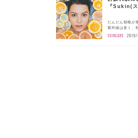
『Sukin(
だんだん朝晩が
紫外線は多く、秋
SKINCARE
2019/