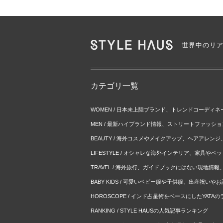
世界中のリ
カテゴリ一覧
WOMEN / 日本未上陸ブランド、トレンドコーディ
MEN / 最新ハイブランド情報、ストリートファッシ
BEAUTY / 海外コスメやメイクアップ、ヘアアレン
LIFESTYLE / オシャレな海外インテリア、家具や
TRAVEL / 海外旅行、ガイドブックにはない現地情
BABY KIDS / 可愛いベビー服や子供服、出産祝い
HOROSCOPE / インド占星術をベースにしたYATA
RANKING / STYLE HAUSの人気記事ランキング