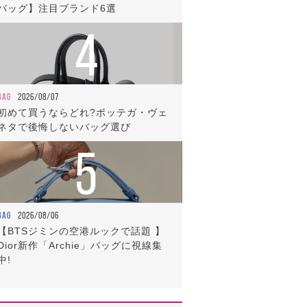
バッグ】注目ブランド6選
4
BAG
2026/08/07
初めて買うならどれ?ボッテガ・ヴェ
ネタで後悔しないバッグ選び
5
BAG
2026/08/06
【BTSジミンの空港ルックで話題 】
Dior新作「Archie」バッグに視線集
中!