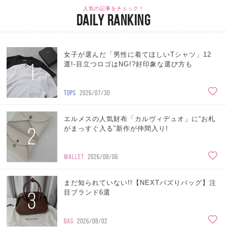
人気の記事をチェック！
DAILY RANKING
女子が選んだ「男性に着てほしいTシャツ」12
1
選!-目立つロゴはNG!?好印象な選び方も
TOPS
2026/07/30
エルメスの人気財布「カルヴィデュオ」に“お札
2
がまっすぐ入る”新作が仲間入り!
WALLET
2026/08/06
まだ知られていない!!【NEXTバズりバッグ】注
3
目ブランド6選
BAG
2026/08/02