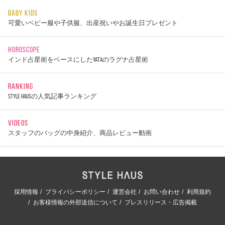
BABY KIDS
可愛いベビー服や子供服、出産祝いやお誕生日プレゼント
HOROSCOPE
インド占星術をベースにしたYATAのラグナ占星術
RANKING
STYLE HAUSの人気記事ランキング
VIDEOS
スタッフのバッグの中身紹介、商品レビュー動画
採用情報
プライバシーポリシー
運営会社
お問い合わせ
利用規約
お客様情報の外部送信について
プレスリリース・広告掲載