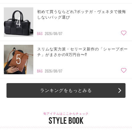
初めて買うならどれ?ボッテガ・ヴェネタで後悔
4
しないバッグ選び
BAG
2026/08/07
スリムな実力派・セリーヌ新作の「シャープポー
5
チ」がまさかの9万円台〜⁉
BAG
2026/08/07
ランキングをもっとみる
旬アイテムはここからチェック
STYLE BOOK