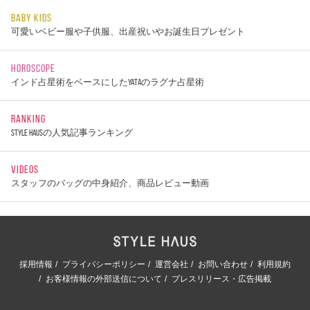
BABY KIDS
可愛いベビー服や子供服、出産祝いやお誕生日プレゼント
HOROSCOPE
インド占星術をベースにしたYATAのラグナ占星術
RANKING
STYLE HAUSの人気記事ランキング
VIDEOS
スタッフのバッグの中身紹介、商品レビュー動画
採用情報
プライバシーポリシー
運営会社
お問い合わせ
利用規約
お客様情報の外部送信について
プレスリリース・広告掲載