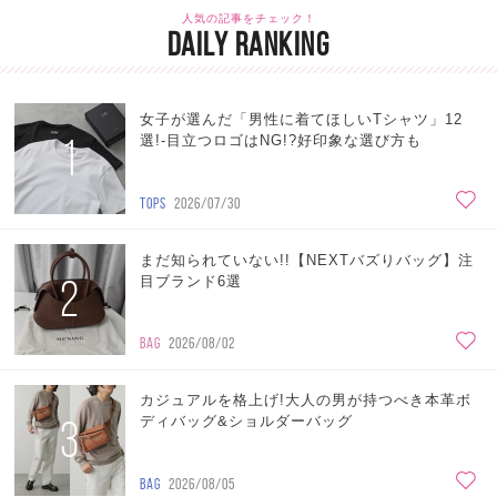
人気の記事をチェック！
DAILY RANKING
女子が選んだ「男性に着てほしいTシャツ」12
1
選!-目立つロゴはNG!?好印象な選び方も
TOPS
2026/07/30
まだ知られていない!!【NEXTバズりバッグ】注
2
目ブランド6選
BAG
2026/08/02
カジュアルを格上げ!大人の男が持つべき本革ボ
3
ディバッグ&ショルダーバッグ
BAG
2026/08/05