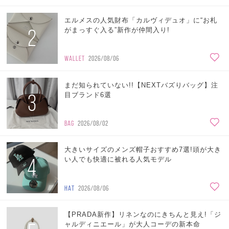
エルメスの人気財布「カルヴィデュオ」に“お札
2
がまっすぐ入る”新作が仲間入り!
WALLET
2026/08/06
まだ知られていない!!【NEXTバズりバッグ】注
3
目ブランド6選
BAG
2026/08/02
大きいサイズのメンズ帽子おすすめ7選!頭が大き
4
い人でも快適に被れる人気モデル
HAT
2026/08/06
【PRADA新作】リネンなのにきちんと見え!「ジ
ャルディニエール」が大人コーデの新本命