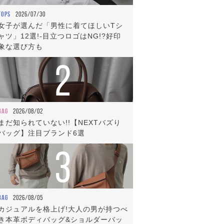
TOPS
2026/07/30
女子が選んだ「男性に着てほしいTシ
ャツ」12選!-目立つロゴはNG!?好印
象な選び方も
2
BAG
2026/08/02
まだ知られていない!!【NEXTバズり
バッグ】注目ブランド6選
3
BAG
2026/08/05
カジュアルを格上げ!大人の男が持つべ
き本革ボディバッグ&ショルダーバッ