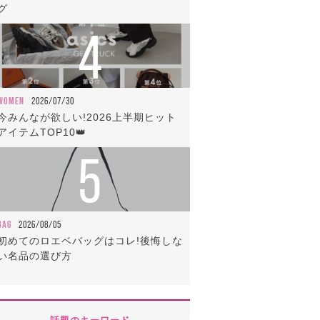
グ
4
WOMEN
2026/07/30
今みんなが欲しい!2026上半期ヒット
アイテムTOP10👑
5
BAG
2026/08/05
初めてのロエベバッグはコレ!後悔しな
い名品の選び方