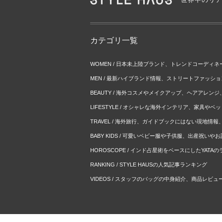
カテゴリ一覧
WOMEN / 日本未上陸ブランド、トレンドコーディ
MEN / 最新ハイブランド情報、ストリートファッシ
BEAUTY / 海外コスメやメイクアップ、ヘアアレン
LIFESTYLE / オシャレな海外インテリア、家具や
TRAVEL / 海外旅行、ガイドブックにはない現地情
BABY KIDS / 可愛いベビー服や子供服、出産祝い
HOROSCOPE / インド占星術をベースにしたYATA
RANKING / STYLE HAUSの人気記事ランキング
VIDEOS / スタッフのバッグの中身紹介、商品レビュ