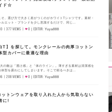
イド☆
こそ、選び方で大きく差がつくのがホワイトTシャツです。素材・
ルエット・ブランドを少し意識するだけで、同じ...
03
377 VIEWS
0
EDITOR:
Yuya888
白T】を探して。モンクレールの肉厚コットン
体型カバーに最適な理由
最大の敵は「透け感」と「体のライン」。薄すぎる素材は清潔感を
体型を露わにしてしまいます。そこで頼るべきは...
06
208 VIEWS
0
EDITOR:
Yuya888
uのコットンウェアを取り入れた人から気取らない
者に!