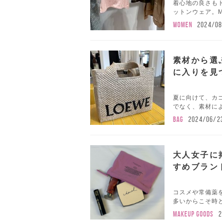
着心地の良さもト
ットンウェア。M
WOMEN
2024/08
素材から選
に入りを見
夏に向けて、カ
でなく、素材によ
BAG
2024/06/2
大人女子に
すめブラン
コスメや常備薬
多いからこそ時ど
MAKEUP GOODS