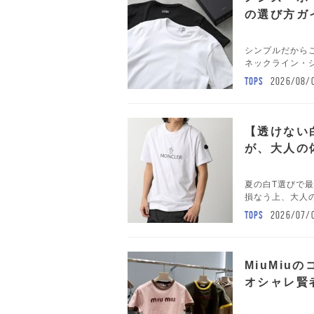
の選び方ガ
シンプルだから
ネックライン・シ
TOPS
2026/08/
【透けない
が、大人の
夏の白T選びで
損なう上、大人の
TOPS
2026/07/
MiuMi
オシャレ賢