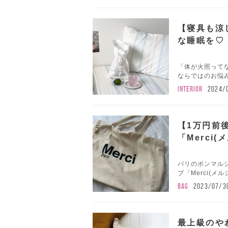
【寝具も涼
な睡眠を♡
「体が火照って
ならではのお悩み
INTERIOR
2024/
【1万円前
「Merci
パリのボンマル
プ「Merci(メ
BAG
2023/07/3
最上級のや