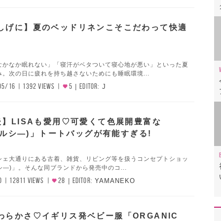
しげに】夏のベッドリネンこそこだわって快適
なかなか眠れない」「寝汗がベタついて寝心地が悪い」といった夏
。次の日に疲れを持ち越さないためにも睡眠環境...
05/16
1392 VIEWS
5
EDITOR:
J
後】LISAも愛用♡可愛くて色展開豊富な
(メルシ―)」トートバッグが有能すぎる!
シェ大通りにある古着、雑貨、リビング等を扱うコンセプトショッ
ルシ―)」。そんな同ブランドから発売中のコ...
0
12811 VIEWS
28
EDITOR:
YAMANEKO
わらかさ♡イギリス発ベビー服「ORGANIC