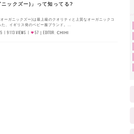
ガニックズー)」って知ってる?
ZOO(オーガニックズー)は最上級のクオリティと上質なオーガニックコ
た、イギリス発のベビー服ブランド。...
05
9113 VIEWS
57
EDITOR:
CHIHI