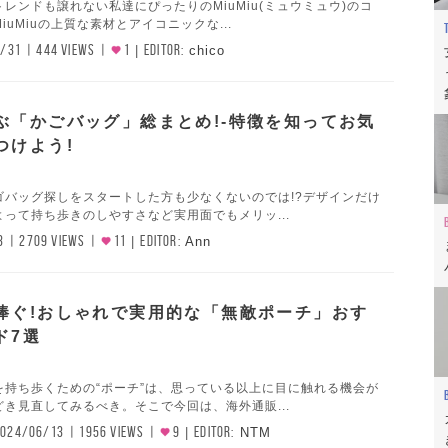
レンドも譲れない私達にぴったりのMiuMiu(ミュウミュウ)のコ
iuMiuの上質な素材とアイコニックな...
/31
444 VIEWS
1
EDITOR:
chico
ぶ「かごバッグ」総まとめ!-特徴を知ってお気
つけよう!
ゴバッグ探しをスタートした方も少なくないのでは!?デザインだけ
って持ち歩きのしやすさなど実用面でもメリッ...
3
2709 VIEWS
11
EDITOR:
Ann
捧ぐ!おしゃれで実用的な「無敵ポーチ」おす
ド7選
を持ち歩くための“ポーチ”は、思っている以上に目に触れる機会が
き見直してみるべき。そこで今回は、海外通販...
2024/06/13
1956 VIEWS
9
EDITOR:
NTM