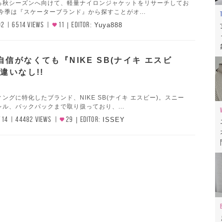
る秋シーズンへ向けて、軽量ナイロンジャケットをリサーチしてお
今季は『スケーターブランド』から探すことがオ...
02
6514 VIEWS
11
EDITOR:
Yuya888
信がなくても『NIKE SB(ナイキ エスビ
違いなし!!
ングに特化したブランド、NIKE SB(ナイキ エスビー)。スニー
ル、バックパックまで取り扱っており、...
/14
44482 VIEWS
29
EDITOR:
ISSEY