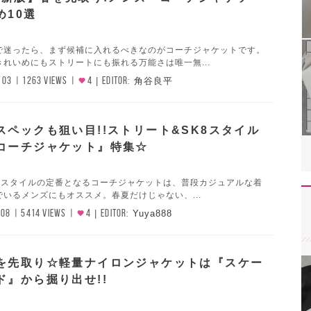
め10選
で迷ったら、まず候補に入れるべきなのがコーチジャケットです。
れいめにもストリートにも振れる万能さは唯一無...
/03
1263 VIEWS
4
EDITOR:
角谷良平
スペックも狙い目!!ストリート&SK8スタイル
コーチジャケット』特集☆
K8スタイルの定番となるコーチジャケットは、普段カジュアルな着
いるメンズにもオススメ。春夏だけじゃない、...
/08
5414 VIEWS
4
EDITOR:
Yuya888
を先取り☆軽量ナイロンジャケットは『スケー
ド』から掘り出せ!!