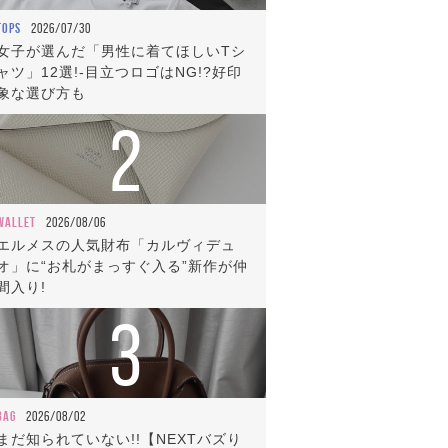
TOPS
2026/07/30
女子が選んだ「男性に着てほしいTシ
ャツ」12選!-目立つロゴはNG!?好印
象な選び方も
2
WALLET
2026/08/06
エルメスの人気財布「カルヴィデュ
オ」に“お札がまっすぐ入る”新作が仲
間入り!
3
BAG
2026/08/02
まだ知られていない!!【NEXTバズり