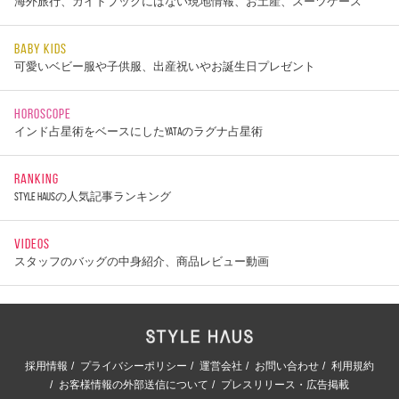
海外旅行、ガイドブックにはない現地情報、お土産、スーツケース
BABY KIDS
可愛いベビー服や子供服、出産祝いやお誕生日プレゼント
HOROSCOPE
インド占星術をベースにしたYATAのラグナ占星術
RANKING
STYLE HAUSの人気記事ランキング
VIDEOS
スタッフのバッグの中身紹介、商品レビュー動画
採用情報
プライバシーポリシー
運営会社
お問い合わせ
利用規約
お客様情報の外部送信について
プレスリリース・広告掲載