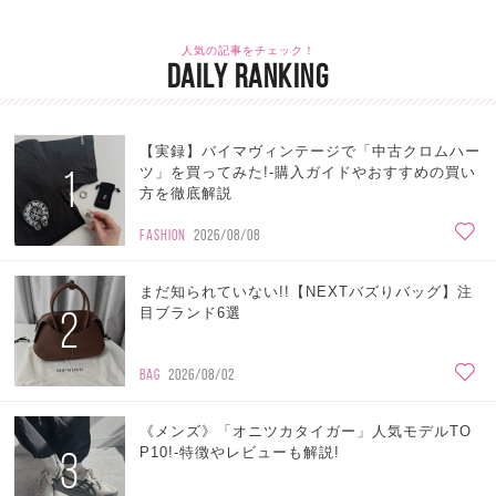
人気の記事をチェック！
DAILY RANKING
【実録】バイマヴィンテージで「中古クロムハー
1
ツ」を買ってみた!-購入ガイドやおすすめの買い
方を徹底解説
FASHION
2026/08/08
まだ知られていない!!【NEXTバズりバッグ】注
2
目ブランド6選
BAG
2026/08/02
《メンズ》「オニツカタイガー」人気モデルTO
3
P10!-特徴やレビューも解説!