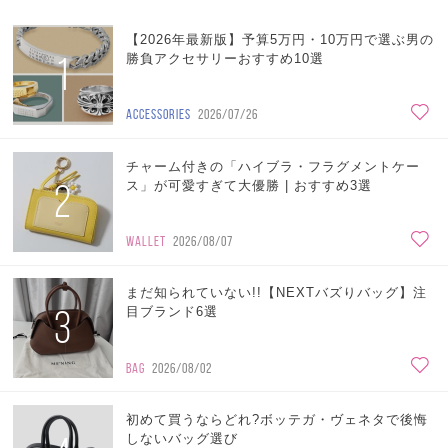
【2026年最新版】予算5万円・10万円で選ぶ男の
1
勝負アクセサリーおすすめ10選
ACCESSORIES
2026/07/26
チャーム付きの「ハイブラ・フラグメントケー
2
ス」が可愛すぎて大優勝 | おすすめ3選
WALLET
2026/08/07
まだ知られていない!!【NEXTバズりバッグ】注
3
目ブランド6選
BAG
2026/08/02
初めて買うならどれ?ボッテガ・ヴェネタで後悔
しないバッグ選び