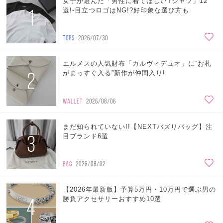
女子が選んだ「男性に着てほしいTシャツ」12
1
選!-目立つロゴはNG!?好印象な選び方も
TOPS
2026/07/30
エルメスの人気財布「カルヴィデュオ」に“お札
2
がまっすぐ入る”新作が仲間入り!
WALLET
2026/08/06
まだ知られていない!!【NEXTバズりバッグ】注
3
目ブランド6選
BAG
2026/08/02
【2026年最新版】予算5万円・10万円で選ぶ男の
4
勝負アクセサリーおすすめ10選