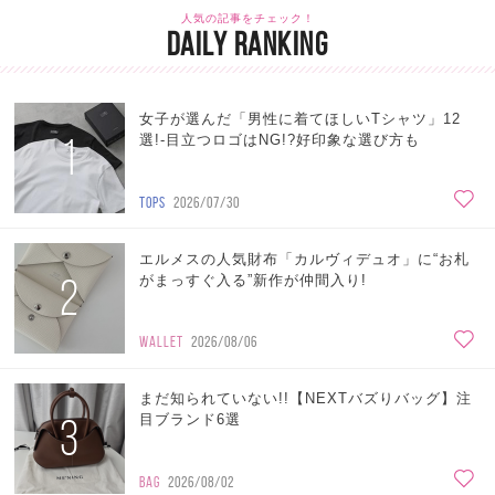
人気の記事をチェック！
DAILY RANKING
女子が選んだ「男性に着てほしいTシャツ」12
1
選!-目立つロゴはNG!?好印象な選び方も
TOPS
2026/07/30
エルメスの人気財布「カルヴィデュオ」に“お札
2
がまっすぐ入る”新作が仲間入り!
WALLET
2026/08/06
まだ知られていない!!【NEXTバズりバッグ】注
3
目ブランド6選
BAG
2026/08/02