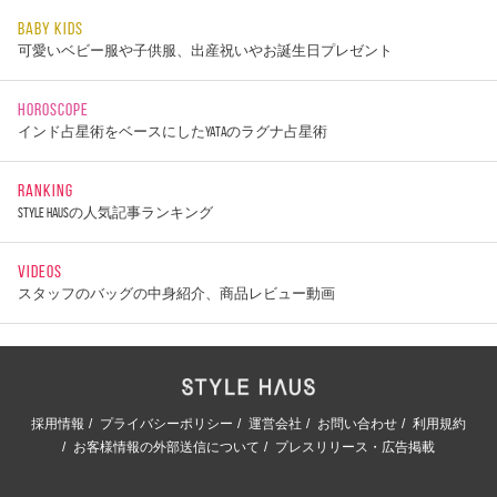
BABY KIDS
可愛いベビー服や子供服、出産祝いやお誕生日プレゼント
HOROSCOPE
インド占星術をベースにしたYATAのラグナ占星術
RANKING
STYLE HAUSの人気記事ランキング
VIDEOS
スタッフのバッグの中身紹介、商品レビュー動画
採用情報
プライバシーポリシー
運営会社
お問い合わせ
利用規約
お客様情報の外部送信について
プレスリリース・広告掲載