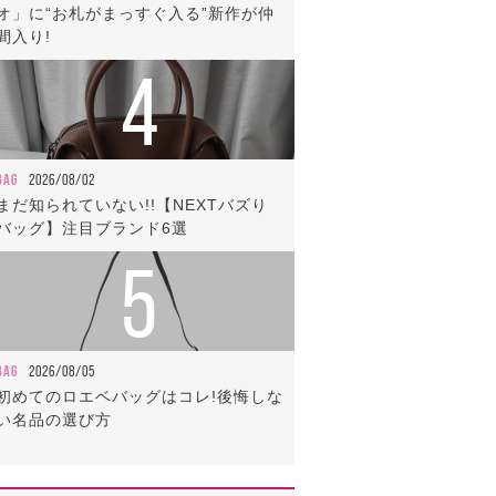
オ」に“お札がまっすぐ入る”新作が仲
間入り!
4
BAG
2026/08/02
まだ知られていない!!【NEXTバズり
バッグ】注目ブランド6選
5
BAG
2026/08/05
初めてのロエベバッグはコレ!後悔しな
い名品の選び方