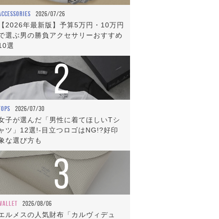
ACCESSORIES
2026/07/26
【2026年最新版】予算5万円・10万円
で選ぶ男の勝負アクセサリーおすすめ
10選
2
TOPS
2026/07/30
女子が選んだ「男性に着てほしいTシ
ャツ」12選!-目立つロゴはNG!?好印
象な選び方も
3
WALLET
2026/08/06
エルメスの人気財布「カルヴィデュ