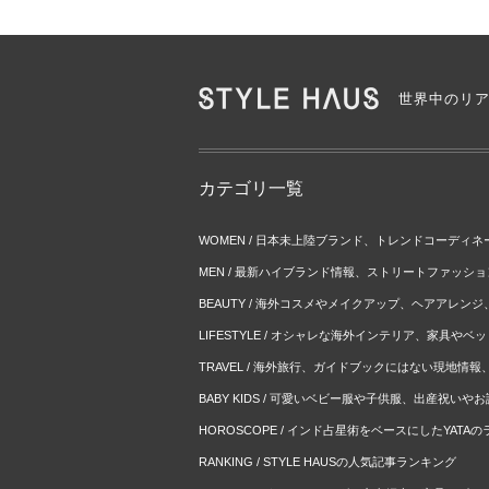
世界中のリ
カテゴリ一覧
WOMEN / 日本未上陸ブランド、トレンドコーディ
MEN / 最新ハイブランド情報、ストリートファッシ
BEAUTY / 海外コスメやメイクアップ、ヘアアレン
LIFESTYLE / オシャレな海外インテリア、家具や
TRAVEL / 海外旅行、ガイドブックにはない現地情
BABY KIDS / 可愛いベビー服や子供服、出産祝い
HOROSCOPE / インド占星術をベースにしたYATA
RANKING / STYLE HAUSの人気記事ランキング