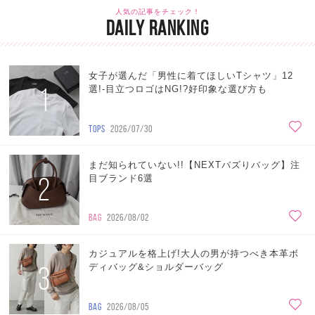
人気の記事をチェック！
DAILY RANKING
女子が選んだ「男性に着てほしいTシャツ」12
1
選!-目立つロゴはNG!?好印象な選び方も
TOPS
2026/07/30
まだ知られていない!!【NEXTバズりバッグ】注
2
目ブランド6選
BAG
2026/08/02
カジュアルを格上げ!大人の男が持つべき本革ボ
3
ディバッグ&ショルダーバッグ
BAG
2026/08/05