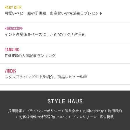
BABY KIDS
可愛いベビー服や子供服、出産祝いやお誕生日プレゼント
HOROSCOPE
インド占星術をベースにしたYATAのラグナ占星術
RANKING
STYLE HAUSの人気記事ランキング
VIDEOS
スタッフのバッグの中身紹介、商品レビュー動画
採用情報
プライバシーポリシー
運営会社
お問い合わせ
利用規約
お客様情報の外部送信について
プレスリリース・広告掲載