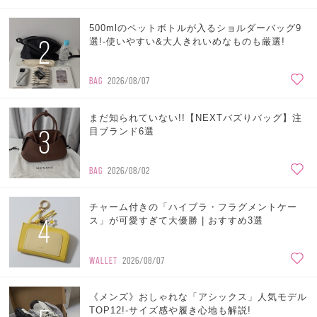
500mlのペットボトルが入るショルダーバッグ9
2
選!-使いやすい&大人きれいめなものも厳選!
BAG
2026/08/07
まだ知られていない!!【NEXTバズりバッグ】注
3
目ブランド6選
BAG
2026/08/02
チャーム付きの「ハイブラ・フラグメントケー
4
ス」が可愛すぎて大優勝 | おすすめ3選
WALLET
2026/08/07
《メンズ》おしゃれな「アシックス」人気モデル
TOP12!-サイズ感や履き心地も解説!