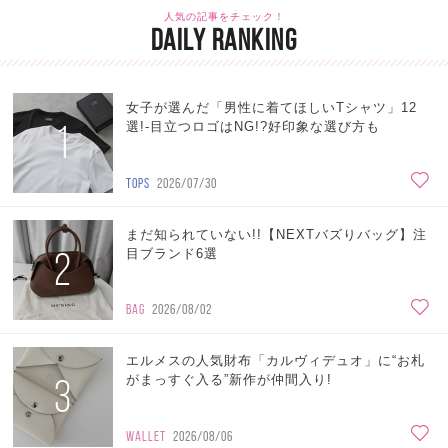
人気の記事をチェック！
DAILY RANKING
女子が選んだ「男性に着てほしいTシャツ」12
1
選!-目立つロゴはNG!?好印象な選び方も
TOPS
2026/07/30
まだ知られていない!!【NEXTバズりバッグ】注
2
目ブランド6選
BAG
2026/08/02
エルメスの人気財布「カルヴィデュオ」に“お札
3
がまっすぐ入る”新作が仲間入り!
WALLET
2026/08/06