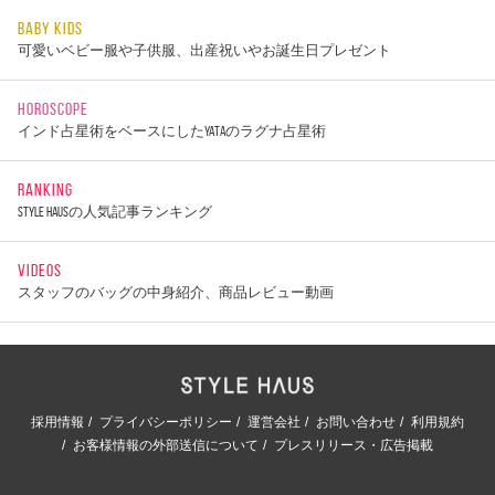
BABY KIDS
可愛いベビー服や子供服、出産祝いやお誕生日プレゼント
HOROSCOPE
インド占星術をベースにしたYATAのラグナ占星術
RANKING
STYLE HAUSの人気記事ランキング
VIDEOS
スタッフのバッグの中身紹介、商品レビュー動画
採用情報
プライバシーポリシー
運営会社
お問い合わせ
利用規約
お客様情報の外部送信について
プレスリリース・広告掲載