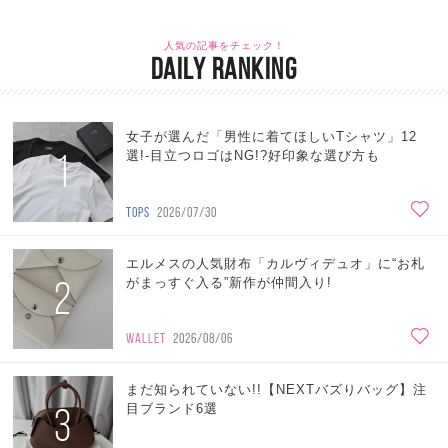
人気の記事をチェック！
DAILY RANKING
女子が選んだ「男性に着てほしいTシャツ」12
1
選!-目立つロゴはNG!?好印象な選び方も
TOPS
2026/07/30
エルメスの人気財布「カルヴィデュオ」に“お札
2
がまっすぐ入る”新作が仲間入り!
WALLET
2026/08/06
まだ知られていない!!【NEXTバズりバッグ】注
3
目ブランド6選