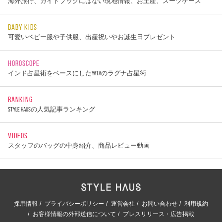
海外旅行、ガイドブックにはない現地情報、お土産、スーツケース
BABY KIDS
可愛いベビー服や子供服、出産祝いやお誕生日プレゼント
HOROSCOPE
インド占星術をベースにしたYATAのラグナ占星術
RANKING
STYLE HAUSの人気記事ランキング
VIDEOS
スタッフのバッグの中身紹介、商品レビュー動画
採用情報
プライバシーポリシー
運営会社
お問い合わせ
利用規約
お客様情報の外部送信について
プレスリリース・広告掲載