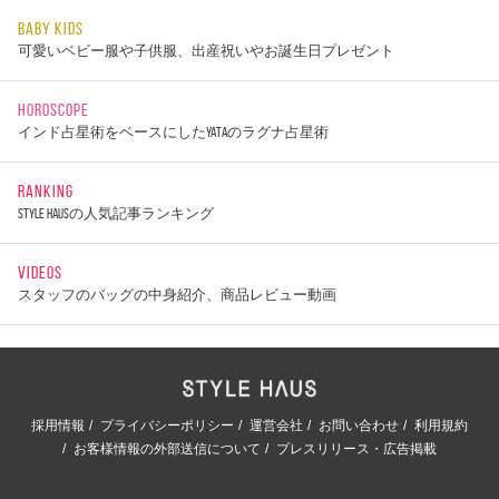
BABY KIDS
可愛いベビー服や子供服、出産祝いやお誕生日プレゼント
HOROSCOPE
インド占星術をベースにしたYATAのラグナ占星術
RANKING
STYLE HAUSの人気記事ランキング
VIDEOS
スタッフのバッグの中身紹介、商品レビュー動画
採用情報
プライバシーポリシー
運営会社
お問い合わせ
利用規約
お客様情報の外部送信について
プレスリリース・広告掲載