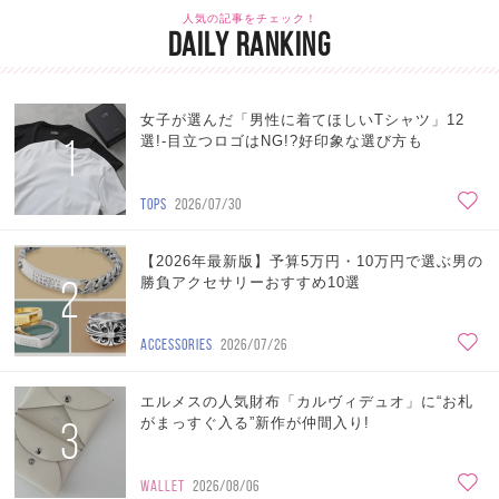
人気の記事をチェック！
DAILY RANKING
女子が選んだ「男性に着てほしいTシャツ」12
1
選!-目立つロゴはNG!?好印象な選び方も
TOPS
2026/07/30
【2026年最新版】予算5万円・10万円で選ぶ男の
2
勝負アクセサリーおすすめ10選
ACCESSORIES
2026/07/26
エルメスの人気財布「カルヴィデュオ」に“お札
3
がまっすぐ入る”新作が仲間入り!
WALLET
2026/08/06