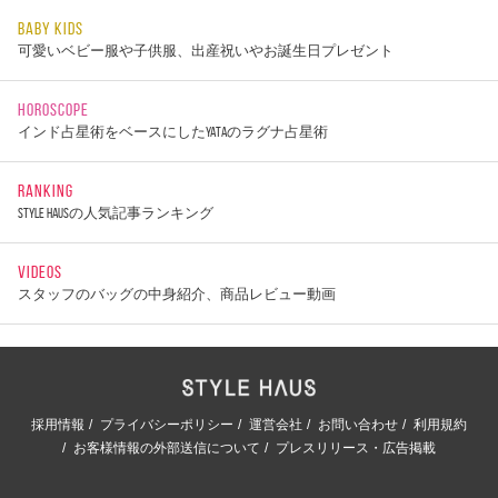
BABY KIDS
可愛いベビー服や子供服、出産祝いやお誕生日プレゼント
HOROSCOPE
インド占星術をベースにしたYATAのラグナ占星術
RANKING
STYLE HAUSの人気記事ランキング
VIDEOS
スタッフのバッグの中身紹介、商品レビュー動画
採用情報
プライバシーポリシー
運営会社
お問い合わせ
利用規約
お客様情報の外部送信について
プレスリリース・広告掲載