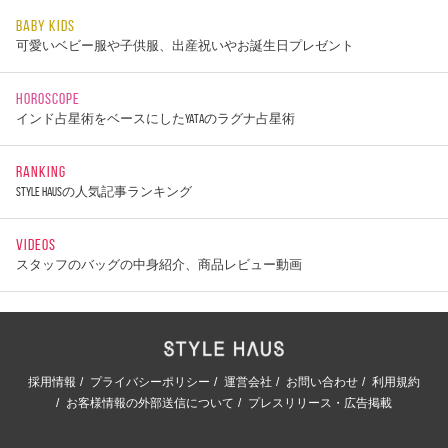
BABY KIDS
可愛いベビー服や子供服、出産祝いやお誕生日プレゼント
HOROSCOPE
インド占星術をベースにしたYATAのラグナ占星術
RANKING
STYLE HAUSの人気記事ランキング
VIDEOS
スタッフのバッグの中身紹介、商品レビュー動画
採用情報
プライバシーポリシー
運営会社
お問い合わせ
利用規約
お客様情報の外部送信について
プレスリリース・広告掲載