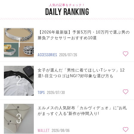
人気の記事をチェック！
DAILY RANKING
【2026年最新版】予算5万円・10万円で選ぶ男の
1
勝負アクセサリーおすすめ10選
ACCESSORIES
2026/07/26
女子が選んだ「男性に着てほしいTシャツ」12
2
選!-目立つロゴはNG!?好印象な選び方も
TOPS
2026/07/30
エルメスの人気財布「カルヴィデュオ」に“お札
3
がまっすぐ入る”新作が仲間入り!
WALLET
2026/08/06