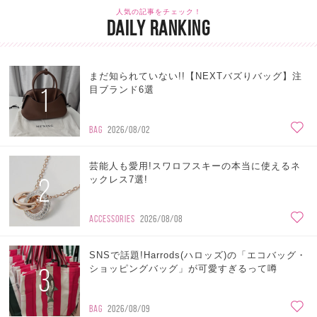
人気の記事をチェック！
DAILY RANKING
まだ知られていない!!【NEXTバズりバッグ】注
1
目ブランド6選
BAG
2026/08/02
芸能人も愛用!スワロフスキーの本当に使えるネ
2
ックレス7選!
ACCESSORIES
2026/08/08
SNSで話題!Harrods(ハロッズ)の「エコバッグ・
3
ショッピングバッグ」が可愛すぎるって噂
BAG
2026/08/09