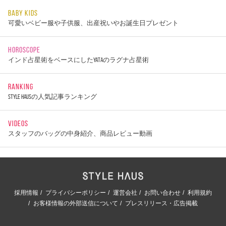
BABY KIDS
可愛いベビー服や子供服、出産祝いやお誕生日プレゼント
HOROSCOPE
インド占星術をベースにしたYATAのラグナ占星術
RANKING
STYLE HAUSの人気記事ランキング
VIDEOS
スタッフのバッグの中身紹介、商品レビュー動画
採用情報
プライバシーポリシー
運営会社
お問い合わせ
利用規約
お客様情報の外部送信について
プレスリリース・広告掲載