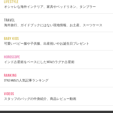
LIFESTYLE
オシャレな海外インテリア、家具やベッドリネン、タンブラー
TRAVEL
海外旅行、ガイドブックにはない現地情報、お土産、スーツケース
BABY KIDS
可愛いベビー服や子供服、出産祝いやお誕生日プレゼント
HOROSCOPE
インド占星術をベースにしたYATAのラグナ占星術
RANKING
STYLE HAUSの人気記事ランキング
VIDEOS
スタッフのバッグの中身紹介、商品レビュー動画