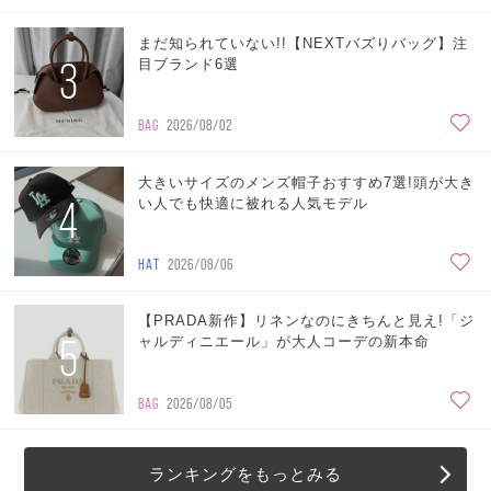
まだ知られていない!!【NEXTバズりバッグ】注
3
目ブランド6選
BAG
2026/08/02
大きいサイズのメンズ帽子おすすめ7選!頭が大き
4
い人でも快適に被れる人気モデル
HAT
2026/08/06
【PRADA新作】リネンなのにきちんと見え!「ジ
5
ャルディニエール」が大人コーデの新本命
BAG
2026/08/05
ランキングをもっとみる