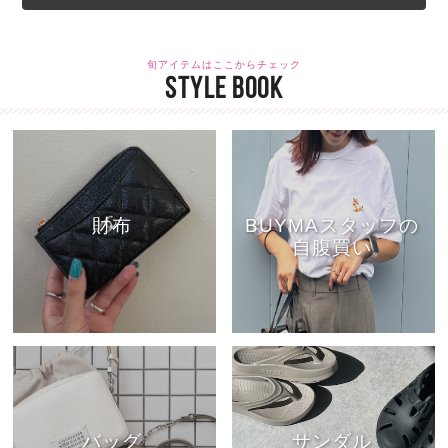
旬アイテムはここからチェック
STYLE BOOK
財布
BUYMAスタッフの
自腹買い
バッグ
サンダル