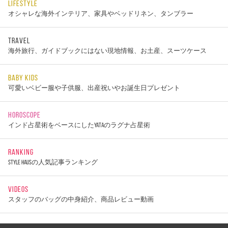
LIFESTYLE
オシャレな海外インテリア、家具やベッドリネン、タンブラー
TRAVEL
海外旅行、ガイドブックにはない現地情報、お土産、スーツケース
BABY KIDS
可愛いベビー服や子供服、出産祝いやお誕生日プレゼント
HOROSCOPE
インド占星術をベースにしたYATAのラグナ占星術
RANKING
STYLE HAUSの人気記事ランキング
VIDEOS
スタッフのバッグの中身紹介、商品レビュー動画