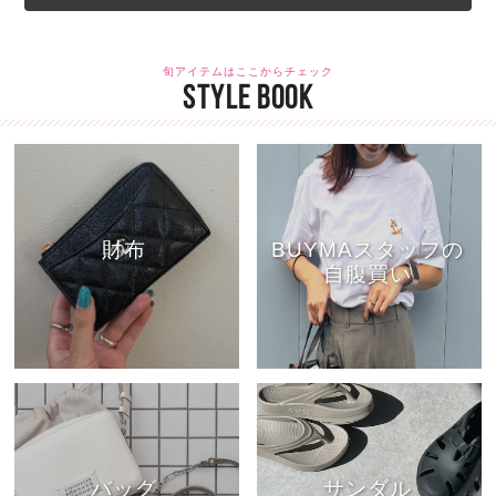
旬アイテムはここからチェック
STYLE BOOK
財布
BUYMAスタッフの
自腹買い
バッグ
サンダル