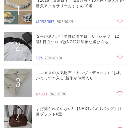
【2026年最新版】予算5万円・10万円で選ぶ男の
1
勝負アクセサリーおすすめ10選
ACCESSORIES
2026/07/26
女子が選んだ「男性に着てほしいTシャツ」12
2
選!-目立つロゴはNG!?好印象な選び方も
TOPS
2026/07/30
エルメスの人気財布「カルヴィデュオ」に“お札
3
がまっすぐ入る”新作が仲間入り!
WALLET
2026/08/06
まだ知られていない!!【NEXTバズりバッグ】注
4
目ブランド6選