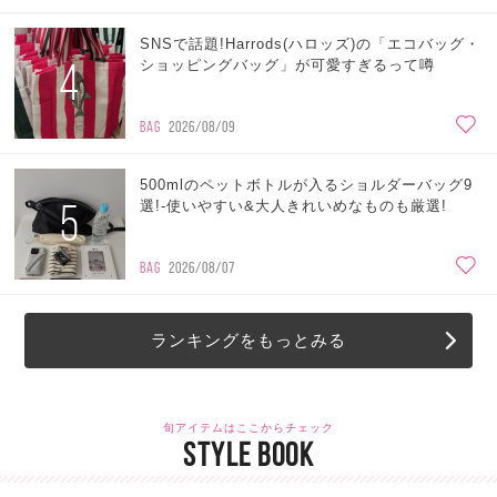
SNSで話題!Harrods(ハロッズ)の「エコバッグ・
4
ショッピングバッグ」が可愛すぎるって噂
BAG
2026/08/09
500mlのペットボトルが入るショルダーバッグ9
5
選!-使いやすい&大人きれいめなものも厳選!
BAG
2026/08/07
ランキングをもっとみる
旬アイテムはここからチェック
STYLE BOOK