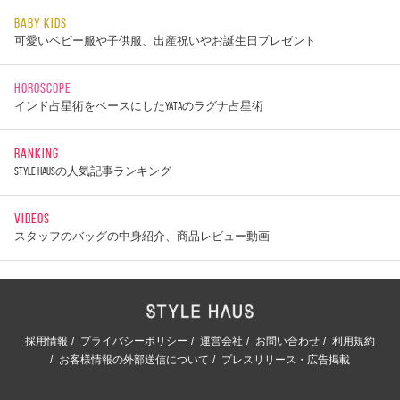
BABY KIDS
可愛いベビー服や子供服、出産祝いやお誕生日プレゼント
HOROSCOPE
インド占星術をベースにしたYATAのラグナ占星術
RANKING
STYLE HAUSの人気記事ランキング
VIDEOS
スタッフのバッグの中身紹介、商品レビュー動画
採用情報
プライバシーポリシー
運営会社
お問い合わせ
利用規約
お客様情報の外部送信について
プレスリリース・広告掲載