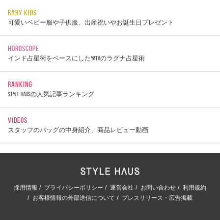
BABY KIDS
可愛いベビー服や子供服、出産祝いやお誕生日プレゼント
HOROSCOPE
インド占星術をベースにしたYATAのラグナ占星術
RANKING
STYLE HAUSの人気記事ランキング
VIDEOS
スタッフのバッグの中身紹介、商品レビュー動画
採用情報
プライバシーポリシー
運営会社
お問い合わせ
利用規約
お客様情報の外部送信について
プレスリリース・広告掲載