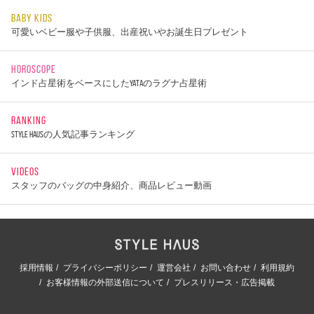
BABY KIDS
可愛いベビー服や子供服、出産祝いやお誕生日プレゼント
HOROSCOPE
インド占星術をベースにしたYATAのラグナ占星術
RANKING
STYLE HAUSの人気記事ランキング
VIDEOS
スタッフのバッグの中身紹介、商品レビュー動画
採用情報
プライバシーポリシー
運営会社
お問い合わせ
利用規約
お客様情報の外部送信について
プレスリリース・広告掲載